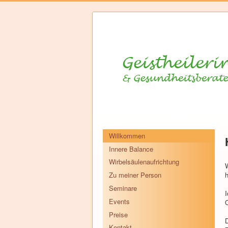
Willkommen
Innere Balance
Wirbelsäulenaufrichtung
W
h
Zu meiner Person
Seminare
I
Events
Preise
D
Kontakt