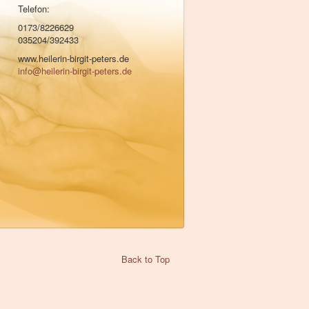
Telefon:
0173/8226629
035204/392433
www.heilerin-birgit-peters.de
info@heilerin-birgit-peters.de
Back to Top