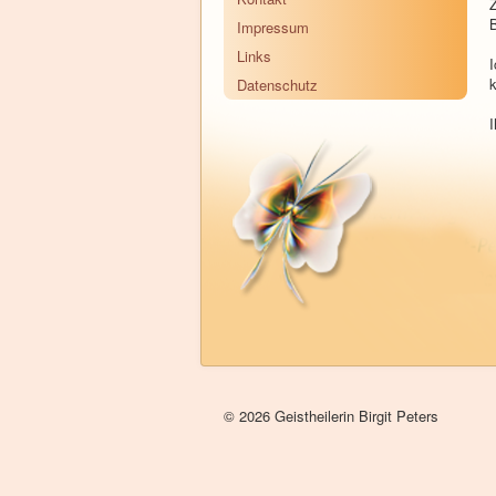
Z
B
Impressum
Links
I
k
Datenschutz
I
© 2026 Geistheilerin Birgit Peters